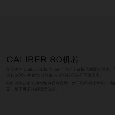
CALIBER 80机芯
美度表的 Caliber 80机芯代表了自动上链机芯的重大进
供长达80小时的动力储备 — 是传统机芯的两倍之多。
它能够保证更长动力和更强可靠性，对于那些寻求性能与功
言，是不可多得的理想佳选。