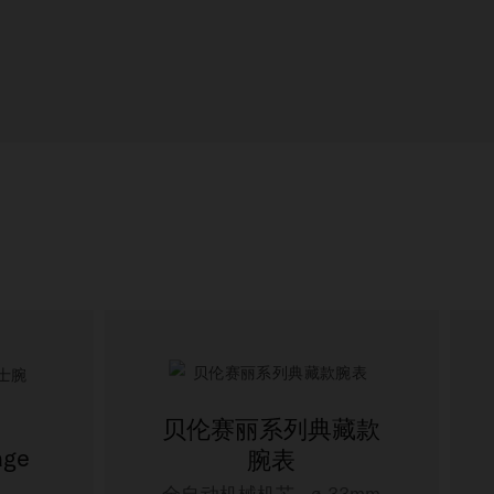
贝伦赛丽系列典藏款
age
腕表
全自动机械机芯 - ∅ 33mm