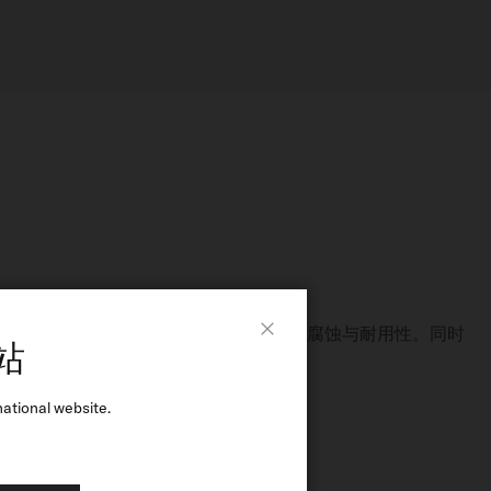
表部件表面形成坚固保护层，卓越提升其抗腐蚀与耐用性。同时
站
光泽，融卓越性能于非凡美学
Close
金和黄金色的多种PVD镀层。
ational website.