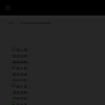
跳转至内容
腕表
首頁
瑞士美度表花淅系列花影腕表
美度腕表世界
零售店位置
客户服务
中国