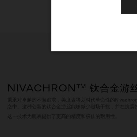
NIVACHRON™ 钛合金游
秉承对卓越的不懈追求，美度表将划时代革命性的Nivachr
之中。这种创新的钛合金游丝能够减少磁场干扰，并在抗震
这一技术为腕表提供了更高的精度和极佳的耐用性。