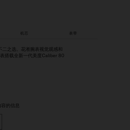
机芯
表带
不二之选。花淅腕表视觉观感和
全新一代美度Caliber 80
内容的信息