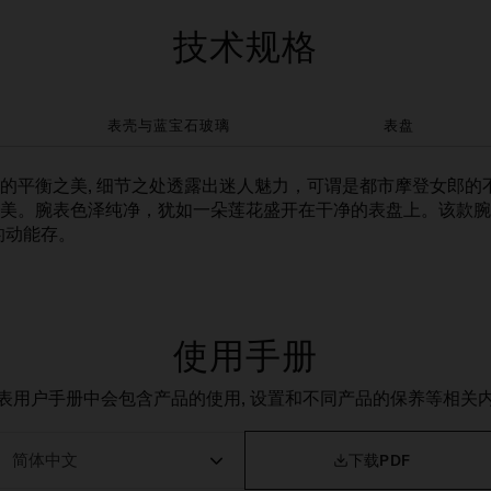
技术规格
表壳与蓝宝石玻璃
表盘
的平衡之美, 细节之处透露出迷人魅力，可谓是都市摩登女郎的
。腕表色泽纯净，犹如一朵莲花盛开在干净的表盘上。该款腕表搭载
的动能存。
使用手册
表用户手册中会包含产品的使用, 设置和不同产品的保养等相关

下载PDF