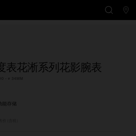
¥9,300
在线精品商店购买
搜
索
度表花淅系列花影腕表
00 - ∅ 34MM
动能存储
售价 (含税）