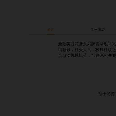
描述
关于腕表
新款美度花淅系列腕表展现时光
谐有致，精美大气，极具精致之美
全自动机械机芯，可达80小时
瑞士美度