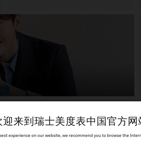
欢迎来到瑞士美度表中国官方网
贝伦赛丽系列迷你小表盘女士腕
best experience on our website, we recommend you to browse the Intern