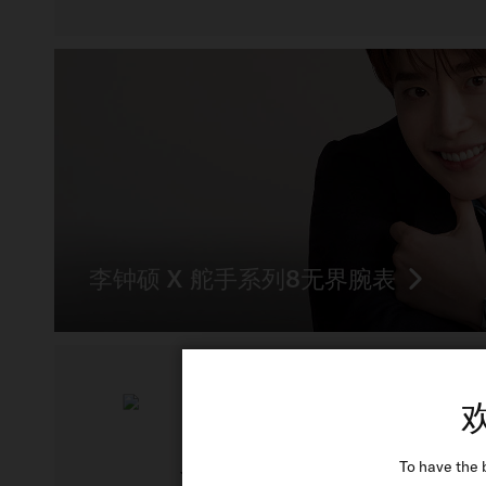
李钟硕 X 舵手系列8无界腕表
贝伦赛丽系列腕表
To have the 