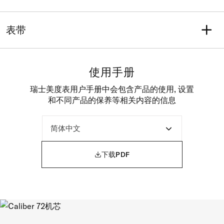
水晶
表壳选项
功能
动力存储
带双面防炫目涂层的蓝宝石
透明背底
日期
动能存储可达72小时
表带
玻璃表镜
机芯
瑞士制造自动上弦机械机芯
表带型号
表带详情
M605015597
钢
使用手册
表带颜色
表扣
灰色和玫瑰金色
按钮式蝴蝶扣
瑞士美度表用户手册中会包含产品的使用, 设置
和不同产品的保养等相关内容的信息

下载PDF