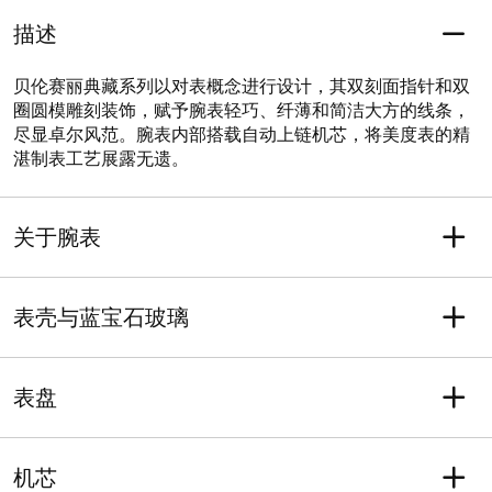
描述
贝伦赛丽典藏系列以对表概念进行设计，其双刻面指针和双
圈圆模雕刻装饰，赋予腕表轻巧、纤薄和简洁大方的线条，
尽显卓尔风范。腕表内部搭载自动上链机芯，将美度表的精
湛制表工艺展露无遗。
关于腕表
重量 (克)
型号
78
M027.207.22.010.00
表壳与蓝宝石玻璃
系列
保修
贝伦赛丽系列
含二年售后保修服务
表壳形状
长度
防水性能
圆形
33
表盘
防水性能可抵御相当于3巴的
宽度
平均厚度（毫米）
压力（30米/100英尺）
33
7.2
表盘颜色
刻度
表耳
表壳材质
白色
条字刻度
机芯
17
316L精钢 & PVD镀层