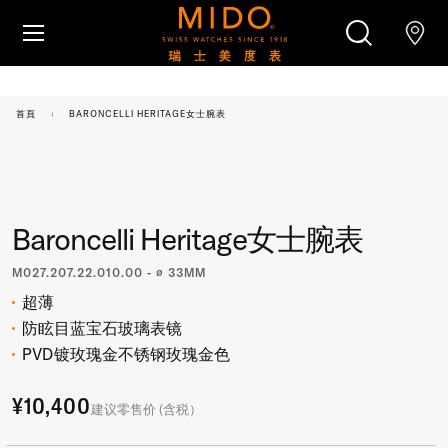
跳转至内容
腕表
首頁
BARONCELLI HERITAGE女士腕表
美度腕表世界
搜索
零售店位置
Baroncelli Heritage女士腕表
客户服务
M027.207.22.010.00 - ∅ 33MM
超薄
防眩目蓝宝石玻璃表镜
PVD镀玫瑰金不锈钢玫瑰金色
¥10,400
建议零售价 (含税）