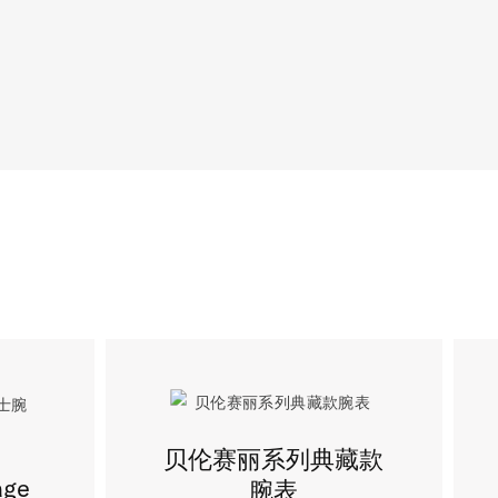
贝伦赛丽系列典藏款
age
腕表