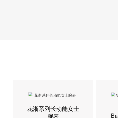
花淅系列长动能女士
Ba
腕表