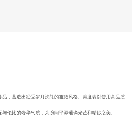
珍品，营造出经受岁月洗礼的雅致风格。美度表以使用高品质
无与伦比的奢华气质，为腕间平添璀璨光芒和精妙之美。