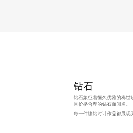
钻石
钻石象征着恒久优雅的稀世
且价格合理的钻石而闻名。
每一件镶钻时计作品都展现