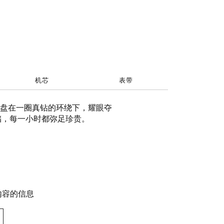
机芯
表带
盘在一圈真钻的环绕下，耀眼夺
存储，每一小时都弥足珍贵。
内容的信息