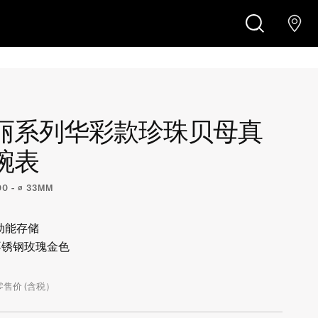
¥10,900
在线精品商店购买
搜
索
丽系列华彩款珍珠贝母真
腕表
00 - ∅ 33MM
动能存储
不锈钢玫瑰金色
售价 (含税）