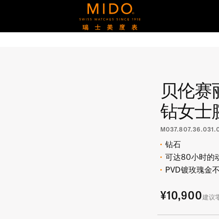
贝伦赛
钻女士
M037.807.36.031.
钻石
可达80小时的
PVD镀玫瑰金
¥10,900
建议零