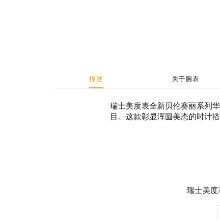
描述
关于腕表
瑞士美度表全新贝伦赛丽系列华
目。这款彰显浑圆美态的时计搭载
瑞士美度