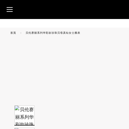
跳转至内容
腕表
首頁
贝伦赛丽系列华彩款珍珠贝母真钻女士腕表
美度腕表世界
零售店位置
客户服务