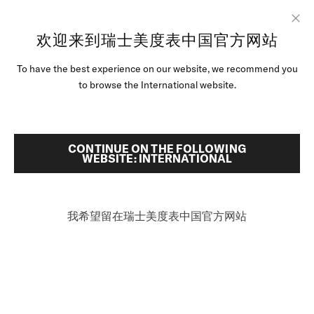
跳转至内容
欢迎来到瑞士美度表中国官方网站
Clo
To have the best experience on our website, we recommend you
腕表
首頁
COMMANDER DATODAY
to browse the International website.
美度腕表世界
搜索
零售店位置
CONTINUE ON THE FOLLOWING
Commander Datoday
WEBSITE: INTERNATIONAL
客户服务
M021.430.33.091.00 - ∅ 40MM
可达80小时的动能存储
我希望留在瑞士美度表中国官方网站
防眩目蓝宝石玻璃表镜
Nivachron™游丝
中国
¥9,200
建议零售价 (含税）