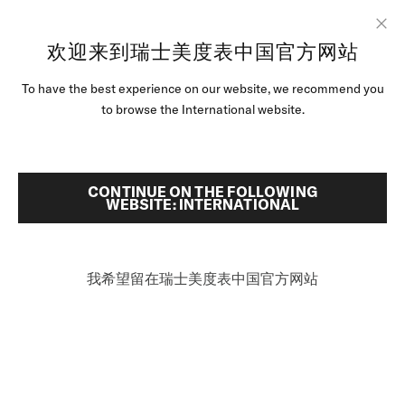
跳转至内容
欢迎来到瑞士美度表中国官方网站
Clo
To have the best experience on our website, we recommend you
腕表
首頁
领航者系列长动能防水腕表
to browse the International website.
美度腕表世界
產品影片
搜索
零售店位置
CONTINUE ON THE FOLLOWING
WEBSITE: INTERNATIONAL
领航者系列长动能防水腕表
客户服务
M042.430.11.091.00 - ∅ 42.5MM
我希望留在瑞士美度表中国官方网站
可达80小时的动能存储
200米防水深度
中国
陶瓷旋转表圈
¥9,000
建议零售价 (含税）