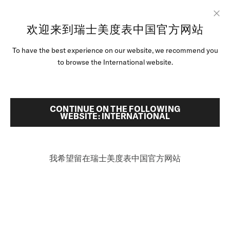
跳转至内容
欢迎来到瑞士美度表中国官方网站
Clo
To have the best experience on our website, we recommend you
腕表
首頁
COMMANDER DATODAY
to browse the International website.
美度腕表世界
搜索
零售店位置
CONTINUE ON THE FOLLOWING
Commander Datoday
WEBSITE: INTERNATIONAL
客户服务
M021.430.11.031.00 - ∅ 40MM
可达80小时的动能存储
我希望留在瑞士美度表中国官方网站
防眩目蓝宝石玻璃表镜
Nivachron™游丝
中国
¥7,900
建议零售价 (含税）