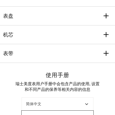
系列
保修
领航者系列
含二年售后保修服务
表壳形状
长度
防水性能
圆形
39
表盘
防水性能可抵御相当于20巴
宽度
平均厚度（毫米）
的压力（200米/660英
39
10.5
表盘颜色
刻度
尺），配备旋入式表冠
表耳
表壳材质
黑色
条字刻度
机芯
20
316L精钢 & PVD镀层
水晶
表壳选项
功能
动力存储
带双面防炫目涂层的蓝宝石
旋入式表冠
日期
动能存储可达72小时
表带
玻璃表镜
机芯
瑞士制造自动上弦机械机芯
表带型号
表带详情
M603019164
橡胶
使用手册
外侧
内侧
721
721
瑞士美度表用户手册中会包含产品的使用, 设置
表带颜色
表扣
和不同产品的保养等相关内容的信息
黑色
标准扣
