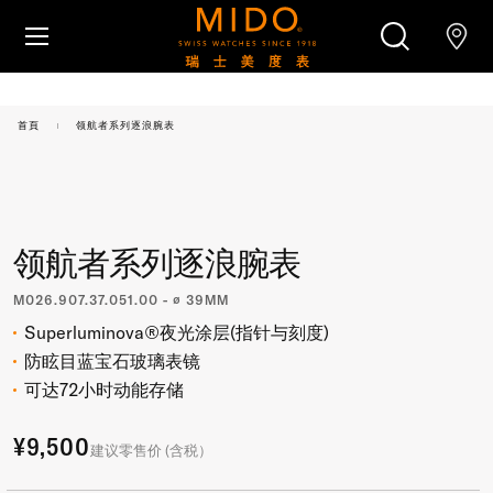
跳转至内容
腕表
首頁
领航者系列逐浪腕表
美度腕表世界
搜索
零售店位置
领航者系列逐浪腕表
客户服务
M026.907.37.051.00 - ∅ 39MM
Superluminova®夜光涂层(指针与刻度)
防眩目蓝宝石玻璃表镜
可达72小时动能存储
¥9,500
建议零售价 (含税）