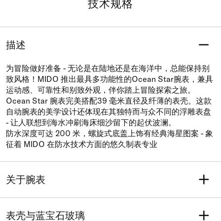
技术规格
描述
为冒险做好准备 - 无论是在陆地还是在海洋中，总能保持别
致风格！MIDO 推出最具多功能性的Ocean Star腕表，兼具
运动感、可靠性和别致外观，伴你踏上冒险探索之旅。
Ocean Star 腕表完美搭配39 毫米直径及纤薄的表壳。这款
自动腕表的美学设计还体现在其独特而与众不同的浮雕表盘
- 让人联想到海水冲刷海床细沙留下的起伏波澜。
防水深度可达 200 米，螺旋式底盖上饰有经典海星图案 - 象
征着 MIDO 在防水技术方面的悠久制表专业
关于腕表
重量 (克)
型号
81
M026.907.37.051.00
表壳与蓝宝石玻璃