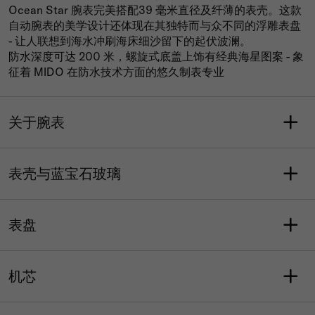
Ocean Star 腕表完美搭配39 毫米直径及纤薄的表壳。这款
自动腕表的美学设计还体现在其独特而与众不同的浮雕表盘
- 让人联想到海水冲刷海床细沙留下的起伏波澜。
防水深度可达 200 米，螺旋式底盖上饰有经典海星图案 - 象
征着 MIDO 在防水技术方面的悠久制表专业
关于腕表
重量 (克)
型号
72
M026.907.17.051.00
表壳与蓝宝石玻璃
系列
保修
领航者系列
含二年售后保修服务
表壳形状
长度
防水性能
圆形
39
表盘
防水性能可抵御相当于20巴
宽度
平均厚度（毫米）
的压力（200米/660英
39
10.5
表盘颜色
刻度
尺），配备旋入式表冠
表耳
表壳材质
黑色
条字刻度
机芯
20
316L精钢
水晶
表壳选项
功能
动力存储