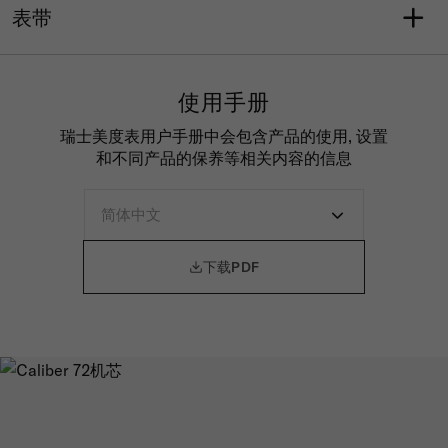
带双面防炫目涂层的蓝宝石
旋入式表冠
日期
动能存储可达72小时
表带
玻璃表镜
机芯
瑞士制造自动上弦机械机芯
表带型号
表带详情
M604019367
布料
使用手册
外侧
内侧
布料
合成材料
瑞士美度表用户手册中会包含产品的使用, 设置
表带颜色
表扣
和不同产品的保养等相关内容的信息
橙色
标准扣

下载PDF