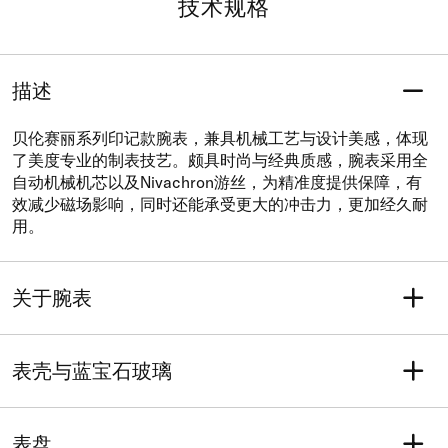
技术规格
描述
贝伦赛丽系列印记款腕表，兼具机械工艺与设计美感，体现
了美度专业的制表技艺。颇具时尚与经典质感，腕表采用全
自动机械机芯以及Nivachron游丝，为精准度提供保障，有
效减少磁场影响，同时还能承受更大的冲击力，更加经久耐
用。
关于腕表
重量 (克)
型号
40
M037.207.36.031.00
表壳与蓝宝石玻璃
系列
保修
贝伦赛丽系列
含二年售后保修服务
表壳形状
长度
防水性能
圆形
30
表盘