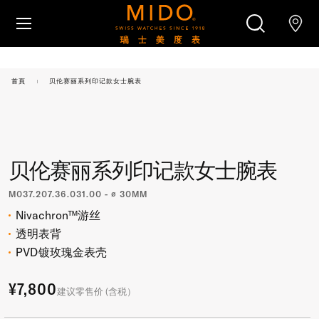
跳转至内容
腕表
首頁
贝伦赛丽系列印记款女士腕表
美度腕表世界
搜索
零售店位置
贝伦赛丽系列印记款女士腕表
客户服务
M037.207.36.031.00 - ∅ 30MM
Nivachron™游丝
透明表背
PVD镀玫瑰金表壳
¥7,800
建议零售价 (含税）