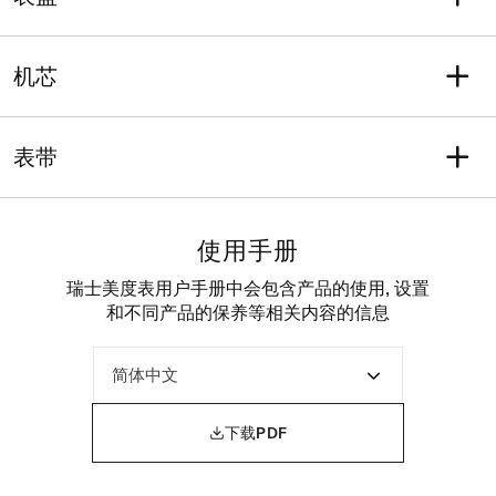
防水性能可抵御相当于5巴的
宽度
平均厚度（毫米）
压力（50米/165英尺）
30
9
表盘颜色
刻度
表耳
表壳材质
银色
条字刻度
机芯
15
316L精钢 & PVD镀层
水晶
表壳选项
功能
动力存储
带双面防炫目涂层的蓝宝石
透明背底
日期
动能存储可达48小时
表带
玻璃表镜
机芯
瑞士制造自动上弦机械机芯
表带型号
表带详情
M600017854
皮革
使用手册
动物源
外侧
牛皮
鳄鱼纹粒面牛皮
瑞士美度表用户手册中会包含产品的使用, 设置
内侧
表带颜色
和不同产品的保养等相关内容的信息
合成材料
黑色
表扣

蝴蝶扣
下载PDF