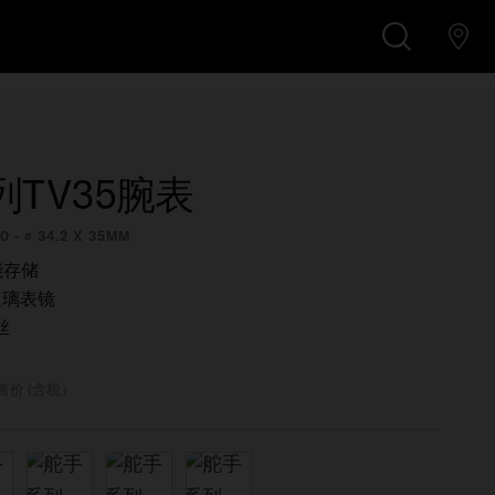
¥8,900
在线精品商店购买
搜
索
TV35腕表
0 - ∅ 34.2 X 35MM
能存储
玻璃表镜
丝
售价 (含税）