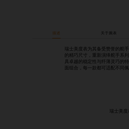
描述
关于腕表
瑞士美度表为其备受赞誉的舵手系列
的精巧尺寸，重新演绎舵手系列TV
具卓越的稳定性与纤薄灵巧的特
面组合，每一款都可适配不同佩
瑞士美度