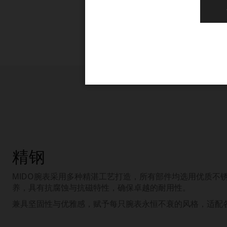
精钢
MIDO腕表采用多种精湛工艺打造，所有部件均选用优质不
养，具有抗腐蚀与抗磁特性，确保卓越的耐用性。
兼具坚固性与优雅感，赋予每只腕表永恒不衰的风格，适配