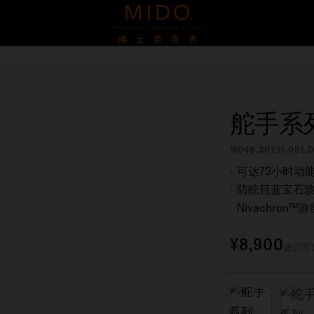
舵手系列
M049.307.11.081.0
可达72小时动
防眩目蓝宝石
Nivachron™游
¥8,900
建议零