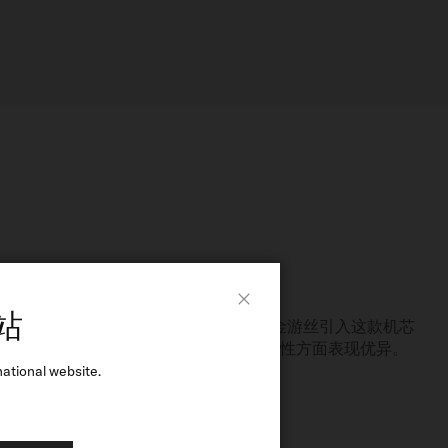
ON™ 钛合金游丝
站
Close
表将划时代革命性的Nivachron™钛合金游丝引入这款机芯
丝能够减少磁场干扰，并在抗震性及耐久性方面表现优异。
ational website.
的精度和极佳的耐用性。