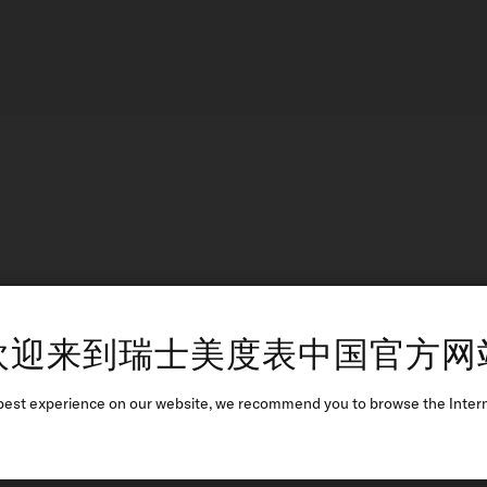
NIVACHR
欢迎来到瑞士美度表中国官方网
秉承对卓越的不懈追求，美度
之中。这种创新的钛合金游
best experience on our website, we recommend you to browse the Intern
这一技术为腕表提供了更高