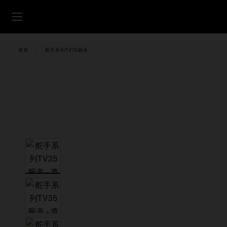
跳转至内容
腕表
首頁
舵手系列TV35腕表
美度腕表世界
零售店位置
客户服务
中国