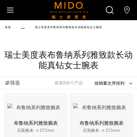
跳转至内容
...
首頁
瑞士美度表布鲁纳系列雅致款长动能真钻女士腕表
腕表
美度腕表世界
瑞士美度表布鲁纳系列雅致款长动
搜索
零售店位置
能真钻女士腕表
客户服务
筛选
搜索到
6
个产品

布鲁纳系列雅致腕表
布鲁纳系列雅致腕表
石英腕表 - ∅ 27.3mm
石英腕表 - ∅ 27.3mm