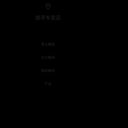
搜寻专卖店
男士腕表
女士腕表
新款腕表
产品