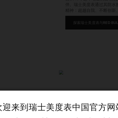
伴。瑞士美度表通过其防水
精神：超越自我、不断创新
探索瑞士美度表与RED BUL
欢迎来到瑞士美度表中国官方网
《007首部曲：皇家夜总会》