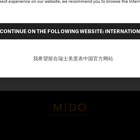
best experience on our website, we recommend you to browse the Intern
跑酷选手，同时也是“澳洲忍
。如今，鲍森与迪伦亲自设计
作视为一种表演，更重要的是
不断创新”同样也反映了美度
CONTINUE ON THE FOLLOWING WEBSITE: INTERNATIO
我希望留在瑞士美度表中国官方网站