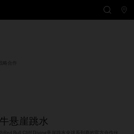
搜
索
战略合作
牛悬崖跳水
d Bull Cliff Diving悬崖跳水全球系列赛的官方合作伙