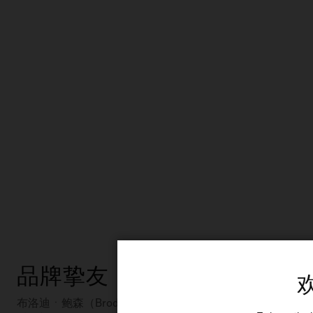
品牌挚友
布洛迪ㆍ鲍森（Brodie Pawson）在与弟弟迪伦观看电影