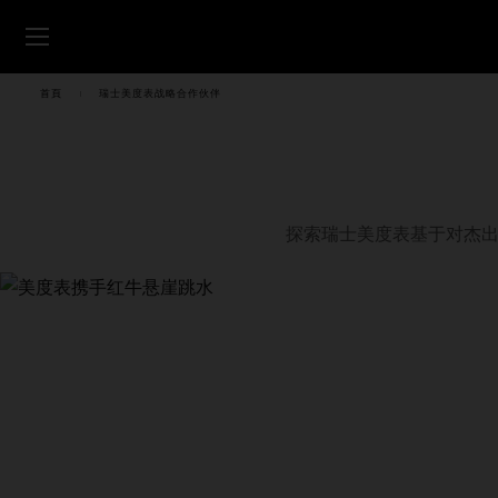
跳转至内容
首頁
瑞士美度表战略合作伙伴
腕表
美度腕表世界
零售店位置
探索瑞士美度表基于对杰出
客户服务
中国