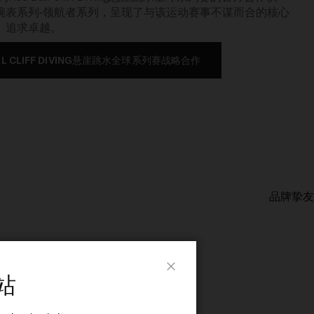
腕表系列-领航者系列，呈现了与该运动赛事不谋而合的核心
、追求卓越。
L CLIFF DIVING悬崖跳水全球系列赛战略合作
站
Close