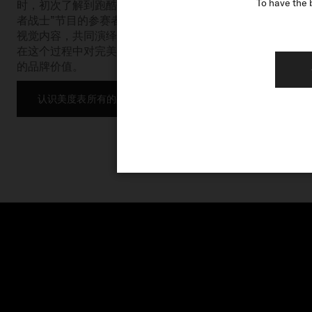
To have the 
时，初次了解到跑酷这项运动。十年后，他成为了一名职业
者战士”节目的参赛者。他与瑞士美度表的渊源始于2017年
视觉内容，共同演绎舵手系列。他们不仅将与美度品牌的合
在这个过程中对完美的不懈追求，他们的座右铭“努力做到并
的品牌价值。
认识美度表所有的品牌挚友