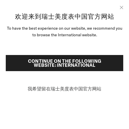
跳转至内容
欢迎来到瑞士美度表中国官方网站
Clo
首頁
美度与爱马仕联手合作
To have the best experience on our website, we recommend you
腕表
to browse the International website.
美度与爱马仕联手合作
美度腕表世界
上世纪30年代中期，美度荣耀成为大名鼎鼎的爱马仕品牌的合
搜索
零售店位置
CONTINUE ON THE FOLLOWING
作伙伴。前者选择了自身的代表作：已经凭借坚固耐用性以及
WEBSITE: INTERNATIONAL
强大防水和抗磁能力而闻名的Multifort自动上链腕表献给爱马
客户服务
仕。
我希望留在瑞士美度表中国官方网站
中国