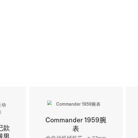
Commander 1959腕
记款
表
械男
全自动机械机芯 - ∅ 37mm