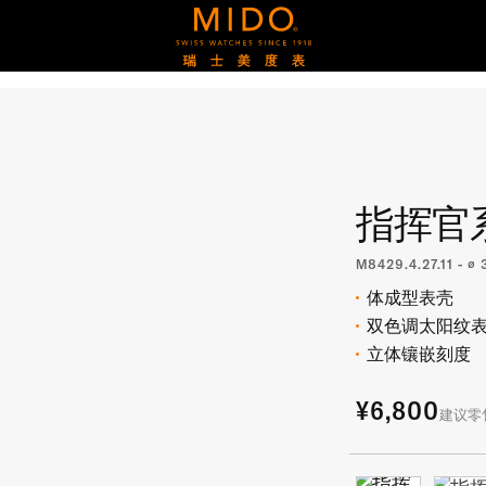
指挥官
M8429.4.27.11 - ∅
体成型表壳
双色调太阳纹
立体镶嵌刻度
¥6,800
建议零