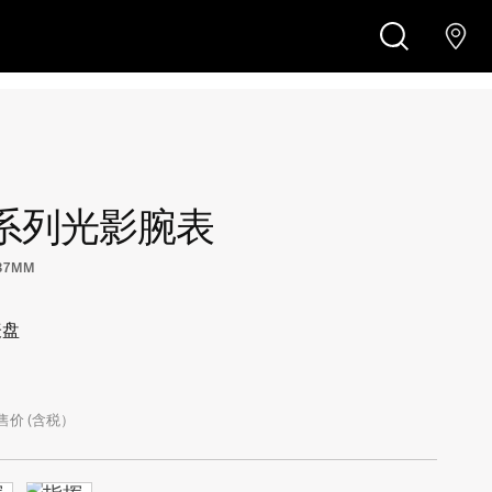
¥6,800
查找店铺
搜
索
系列光影腕表
 37MM
表盘
售价 (含税）