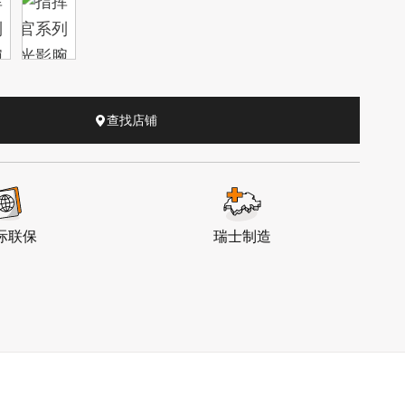
查找店铺
际联保
瑞士制造