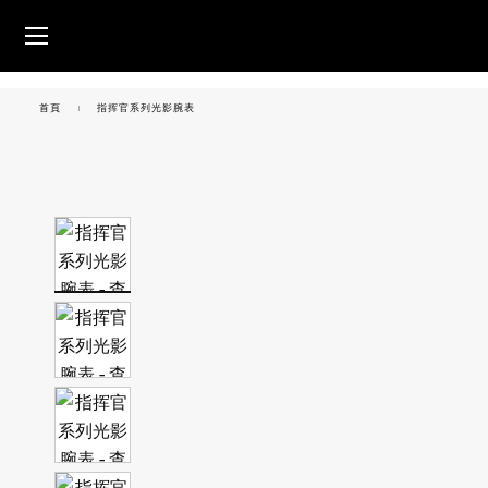
跳转至内容
腕表
首頁
指挥官系列光影腕表
美度腕表世界
零售店位置
客户服务