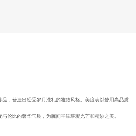
珍品，营造出经受岁月洗礼的雅致风格。美度表以使用高品质
无与伦比的奢华气质，为腕间平添璀璨光芒和精妙之美。