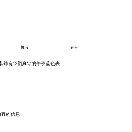
机芯
表带
装饰有12颗真钻的午夜蓝色表
内容的信息