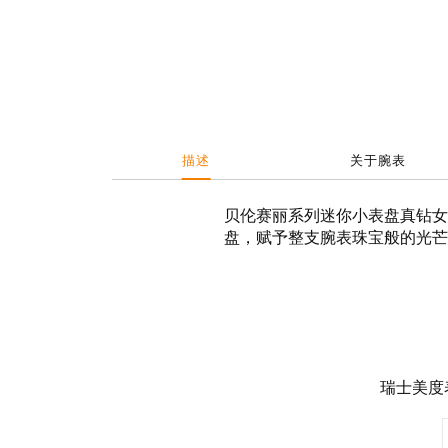
描述
关于腕表
贝伦赛丽系列迷你小表盘真钻女
盘，赋予整支腕表珠宝般的光芒
瑞士美度