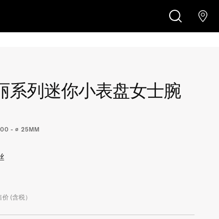
搜
索
丽系列迷你小表盘女士腕
00 - ∅ 25MM
丝
价 (含税）