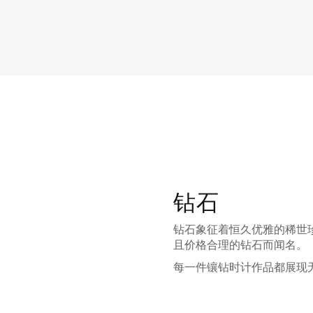
钻石
钻石象征着恒久优雅的稀世
且价格合理的钻石而闻名。
每一件镶钻时计作品都展现