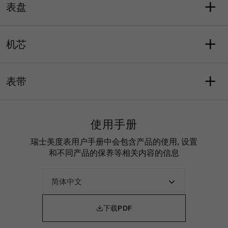
圆形
40
表盘
防水性能可抵御相当于3巴的
宽度
平均厚度（毫米）
压力（30米/100英尺）
40
9.4
表盘颜色
刻度
表耳
表壳材质
蓝色
条字刻度
机芯
20
316L精钢
水晶
表壳选项
COSC
功能
带双面防炫目涂层的蓝宝石
透明背底
是
动能存储, 日期, 日, 硅
表带
玻璃表镜
动力存储
机芯
动能存储可达80小时
天文台认证自动机械机芯
表带型号
表带详情
M605015310
钢
使用手册
表带颜色
表扣
灰色
按钮式蝴蝶扣
瑞士美度表用户手册中会包含产品的使用, 设置
和不同产品的保养等相关内容的信息

下载PDF