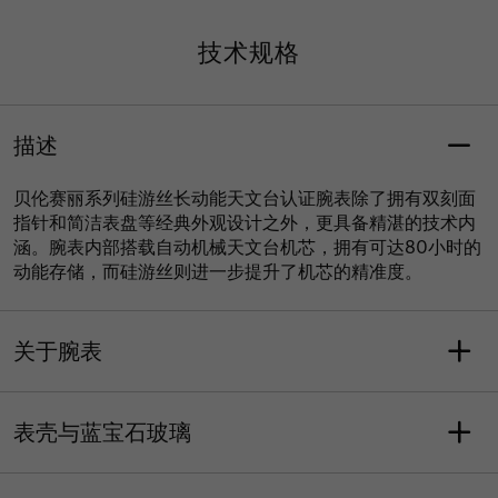
技术规格
描述
贝伦赛丽系列硅游丝长动能天文台认证腕表除了拥有双刻面
指针和简洁表盘等经典外观设计之外，更具备精湛的技术内
涵。腕表内部搭载自动机械天文台机芯，拥有可达80小时的
动能存储，而硅游丝则进一步提升了机芯的精准度。
关于腕表
重量 (克)
型号
116
M027.408.11.041.00
表壳与蓝宝石玻璃
系列
保修
贝伦赛丽系列
含五年售后保修服务
表壳形状
长度
防水性能