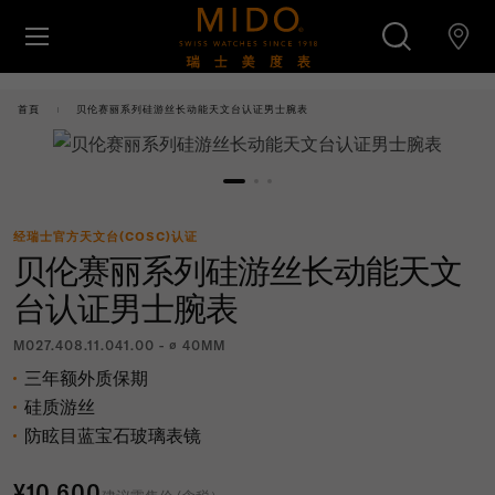
跳转至内容
腕表
首頁
贝伦赛丽系列硅游丝长动能天文台认证男士腕表
美度腕表世界
搜索
零售店位置
经瑞士官方天文台(COSC)认证
贝伦赛丽系列硅游丝长动能天文
客户服务
台认证男士腕表
M027.408.11.041.00 - ∅ 40MM
三年额外质保期
硅质游丝
防眩目蓝宝石玻璃表镜
¥10,600