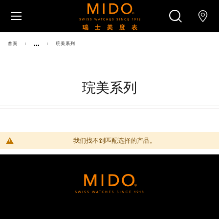
跳转至内容
...
首頁
琓美系列
腕表
美度腕表世界
琓美系列
搜索
零售店位置
客户服务
我们找不到匹配选择的产品。