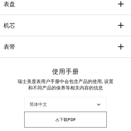
圆形
40
表盘
防水性能可抵御相当于5巴的
宽度
平均厚度（毫米）
压力（50米/165英尺）
40
11.2
表盘颜色
刻度
表耳
表壳材质
烟灰色
条字刻度
机芯
21
316L精钢
水晶
COSC
功能
蓝宝石玻璃表镜
是
动能存储, 日期, 日, 硅
表带
动力存储
机芯
动能存储可达80小时
天文台认证自动机械机芯
表带型号
表带详情
M605014391
钢
使用手册
表带颜色
表扣
灰色
按钮式蝴蝶扣
瑞士美度表用户手册中会包含产品的使用, 设置
和不同产品的保养等相关内容的信息

下载PDF