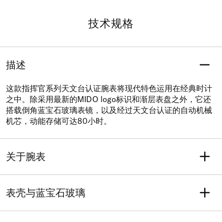
技术规格
描述
这款指挥官系列天文台认证腕表将现代特色运用在经典时计
之中。除采用最新的MIDO logo标识和渐层表盘之外，它还
搭载倒角蓝宝石玻璃表镜，以及经过天文台认证的自动机械
机芯，动能存储可达80小时。
关于腕表
重量 (克)
型号
134
M021.431.11.061.02
表壳与蓝宝石玻璃
系列
保修
指挥官系列
含五年售后保修服务
表壳形状
长度
防水性能