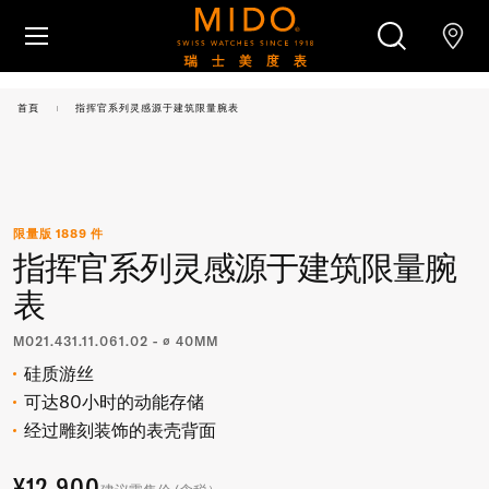
跳转至内容
腕表
首頁
指挥官系列灵感源于建筑限量腕表
美度腕表世界
搜索
零售店位置
限量版 1889 件
指挥官系列灵感源于建筑限量腕
客户服务
表
M021.431.11.061.02 - ∅ 40MM
硅质游丝
可达80小时的动能存储
经过雕刻装饰的表壳背面
¥12,900